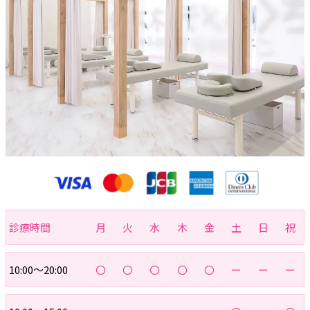
診療時間
月
火
水
木
金
土
日
祝
10:00～20:00
〇
〇
〇
〇
〇
ー
ー
ー